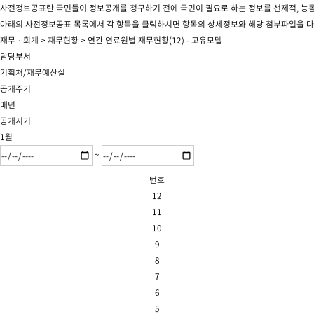
사전정보공표란 국민들이 정보공개를 청구하기 전에 국민이 필요로 하는 정보를 선제적, 능
아래의 사전정보공표 목록에서 각 항목을 클릭하시면 항목의 상세정보와 해당 첨부파일을 다
재무ㆍ회계 > 재무현황 > 연간 연료원별 재무현황(12) - 고유모델
담당부서
기획처/재무예산실
공개주기
매년
공개시기
1월
~
번호
12
11
10
9
8
7
6
5