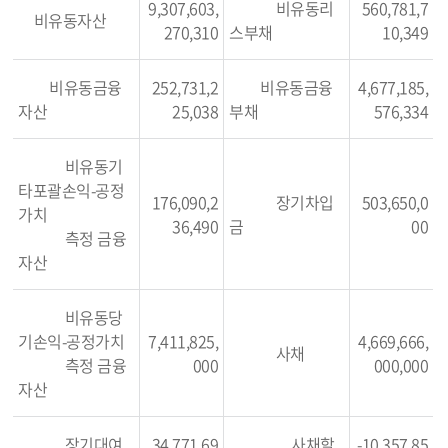
9,307,603,
비유동리
560,781,7
비유동자산
270,310
스부채
10,349
비유동금융
252,731,2
비유동금융
4,677,185,
자산
25,038
부채
576,334
비유동기
타포괄손익-공정
176,090,2
장기차입
503,650,0
가치
36,490
금
00
측정 금융
자산
비유동당
기손익-공정가치
7,411,825,
4,669,666,
사채
측정 금융
000
000,000
자산
장기대여
34,771,69
사채할
-10,357,85