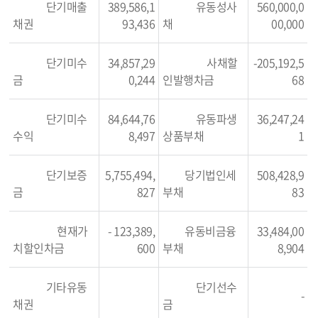
단기매출
389,586,1
유동성사
560,000,0
채권
93,436
채
00,000
단기미수
34,857,29
사채할
-205,192,5
금
0,244
인발행차금
68
단기미수
84,644,76
유동파생
36,247,24
수익
8,497
상품부채
1
단기보증
5,755,494,
당기법인세
508,428,9
금
827
부채
83
현재가
- 123,389,
유동비금융
33,484,00
치할인차금
600
부채
8,904
기타유동
단기선수
-
채권
금