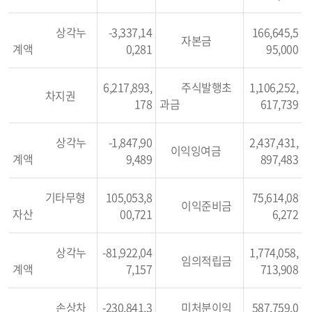
상각누
-3,337,14
166,645,5
자본금
계액
0,281
95,000
6,217,893,
주식발행초
1,106,252,
차지권
178
과금
617,739
상각누
-1,847,90
2,437,431,
이익잉여금
계액
9,489
897,483
기타무형
105,053,8
75,614,08
이익준비금
자산
00,721
6,272
상각누
-81,922,04
1,774,058,
임의적립금
계액
7,157
713,908
손상차
-230,841,3
미처분이익
587,759,0