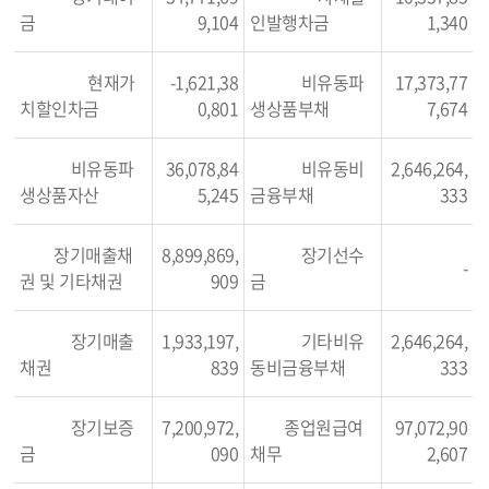
금
9,104
인발행차금
1,340
현재가
-1,621,38
비유동파
17,373,77
치할인차금
0,801
생상품부채
7,674
비유동파
36,078,84
비유동비
2,646,264,
생상품자산
5,245
금융부채
333
장기매출채
8,899,869,
장기선수
-
권 및 기타채권
909
금
장기매출
1,933,197,
기타비유
2,646,264,
채권
839
동비금융부채
333
장기보증
7,200,972,
종업원급여
97,072,90
금
090
채무
2,607