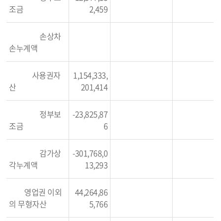
조금
2,459
손상차
손누계액
사용권자
1,154,333,
산
201,414
정부보
-23,825,87
조금
6
감가상
-301,768,0
각누계액
13,293
영업권 이외
44,264,86
의 무형자산
5,766