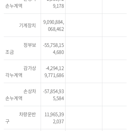
손누계액
9,178
9,090,884,
기계장치
068,462
정부보
-55,758,15
조금
4,680
감가상
-4,294,12
각누계액
9,771,686
손상차
-57,854,93
손누계액
5,584
차량운반
11,965,39
구
2,037