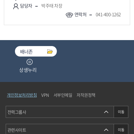
담당자
박주태 차장
연락처
041-400-1262
배너존
상생누리
중소기업기술마켓
개인정보처리방침
VPN
서부인메일
저작권정책
청탁금지법통합검색