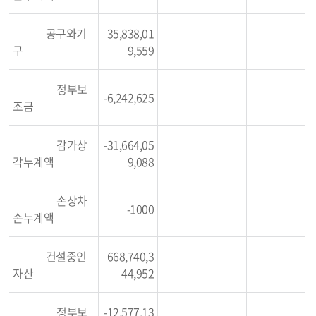
공구와기
35,838,01
구
9,559
정부보
-6,242,625
조금
감가상
-31,664,05
각누계액
9,088
손상차
-1000
손누계액
건설중인
668,740,3
자산
44,952
정부보
-12,577,13