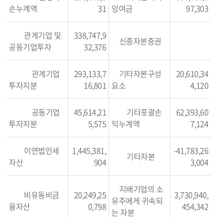
손누계액
31
잉여금
97,303
관계기업 및
338,747,9
신종자본증권
공동기업투자
32,376
관계기업
293,133,7
기타자본구성
20,610,34
투자지분
16,801
요소
4,120
공동기업
45,614,21
기타포괄손
62,393,60
투자지분
5,575
익누계액
7,124
이연법인세
1,445,381,
-41,783,26
기타자본
자산
904
3,004
지배기업의 소
비유동비금
20,249,25
3,730,940,
유주에게 귀속되
융자산
0,798
454,342
는 자본