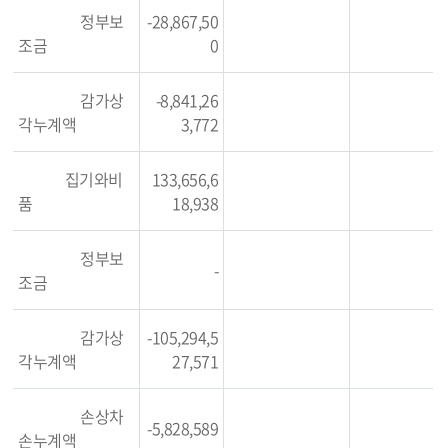
정부보
-28,867,50
조금
0
감가상
-8,841,26
각누계액
3,772
집기와비
133,656,6
품
18,938
정부보
-
조금
감가상
-105,294,5
각누계액
27,571
손상차
-5,828,589
손누계액