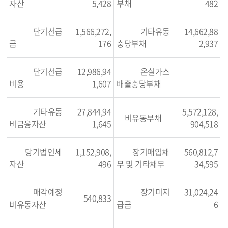
자산
5,428
부채
482
단기선급
1,566,272,
기타유동
14,662,88
금
176
충당부채
2,937
단기선급
12,986,94
온실가스
비용
1,607
배출충당부채
기타유동
27,844,94
5,572,128,
비유동부채
비금융자산
1,645
904,518
당기법인세
1,152,908,
장기매입채
560,812,7
자산
496
무 및 기타채무
34,595
매각예정
장기미지
31,024,24
540,833
비유동자산
급금
6