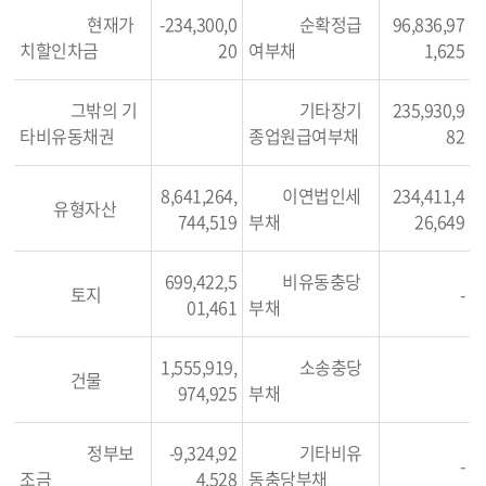
현재가
-234,300,0
순확정급
96,836,97
치할인차금
20
여부채
1,625
그밖의 기
기타장기
235,930,9
타비유동채권
종업원급여부채
82
8,641,264,
이연법인세
234,411,4
유형자산
744,519
부채
26,649
699,422,5
비유동충당
토지
-
01,461
부채
1,555,919,
소송충당
건물
974,925
부채
정부보
-9,324,92
기타비유
-
조금
4,528
동충당부채