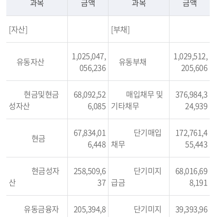
과목
금액
과목
금액
[자산]
[부채]
1,025,047,
1,029,512,
유동자산
유동부채
056,236
205,606
현금및현금
68,092,52
매입채무 및
376,984,3
성자산
6,085
기타채무
24,939
67,834,01
단기매입
172,761,4
현금
6,448
채무
55,443
현금성자
258,509,6
단기미지
68,016,69
산
37
급금
8,191
유동금융자
205,394,8
단기미지
39,393,96