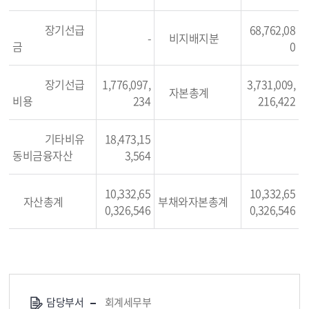
장기선급
68,762,08
-
비지배지분
금
0
장기선급
1,776,097,
3,731,009,
자본총계
비용
234
216,422
기타비유
18,473,15
동비금융자산
3,564
10,332,65
10,332,65
자산총계
부채와자본총계
0,326,546
0,326,546
담당부서
회계세무부