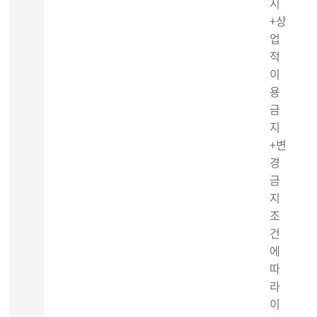
시
+상
업
적
이
용
금
지
+변
경
금
지
조
건
에
따
라
이