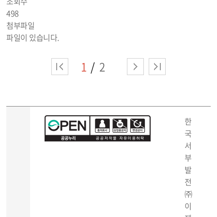
조회수
498
첨부파일
파일이 있습니다.
1
2
한
국
서
부
발
전
㈜
이