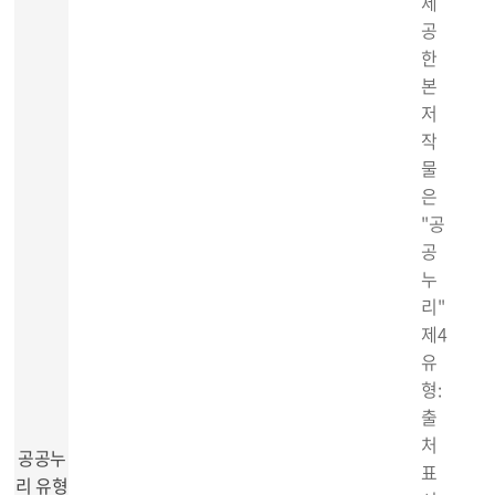
제
공
한
본
저
작
물
은
"공
공
누
리"
제4
유
형:
출
처
공공누
표
리 유형