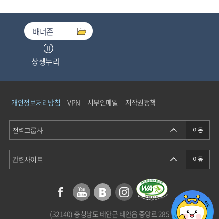
배너존
상생누리
중소기업기술마켓
개인정보처리방침
VPN
서부인메일
저작권정책
청탁금지법통합검색
에너지정보소통센터
(32140) 충청남도 태안군 태안읍 중앙로 285
개인정보분쟁조정위원회