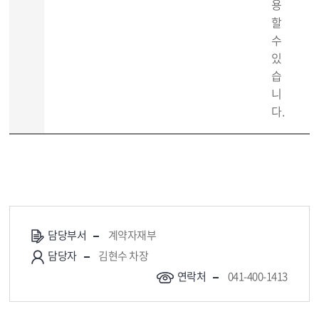
용
할
수
있
습
니
다.
담당부서
계약자재부
담당자
김현수 차장
연락처
041-400-1413