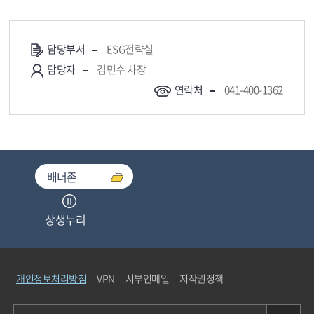
담당부서
ESG전략실
담당자
김민수 차장
연락처
041-400-1362
배너존
상생누리
중소기업기술마켓
개인정보처리방침
VPN
서부인메일
저작권정책