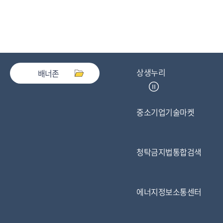
상생누리
배너존
중소기업기술마켓
청탁금지법통합검색
에너지정보소통센터