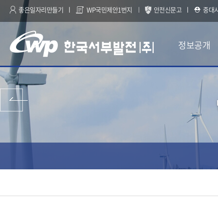
좋은일자리만들기
WP국민제안1번지
안전신문고
중대
정보공개
이전 페이지