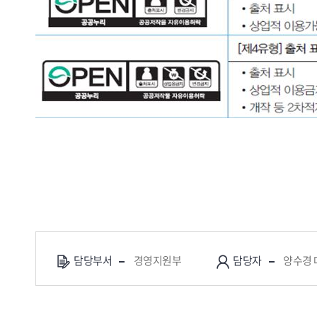
담당부서
경영지원부
담당자
양수경 