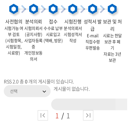
사전협의
분석의뢰
접수
시험진행
성적서 발
보관 및 처
시험가능 여
시험의뢰서
수수료 납부
분석의뢰서
급
리
부 검토
(공지사항)
시료입고
시험성적서
E-mail
시료는 한달
(시험항목,
사업자등록
(택배, 방문)
작성
직접수령
보관 후 폐
시험일정,
증
우편발송
기
시료량)
개인정보동
자료는 3년
의서
보관
RSS 2.0
총
0
개의 게시물이 있습니다.
게시물이 없습니다.
선택
1
1