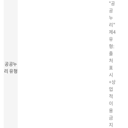
"공
공
누
리"
제4
유
형:
출
처
공공누
표
리 유형
시
+상
업
적
이
용
금
지