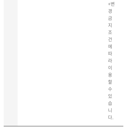
+변
경
금
지
조
건
에
따
라
이
용
할
수
있
습
니
다.