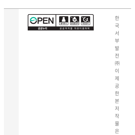
한
국
서
부
발
전
㈜
이
제
공
한
본
저
작
물
은