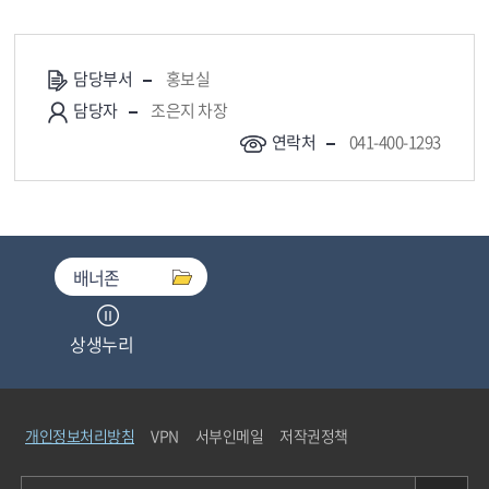
담당부서
홍보실
담당자
조은지 차장
연락처
041-400-1293
배너존
상생누리
중소기업기술마켓
개인정보처리방침
VPN
서부인메일
저작권정책