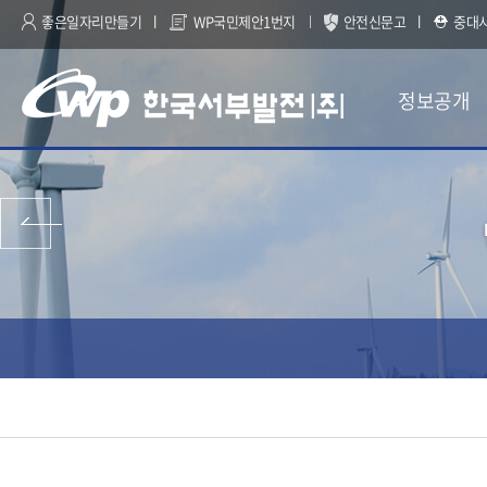
좋은일자리만들기
WP국민제안1번지
안전신문고
중대
정보공개
이전 페이지