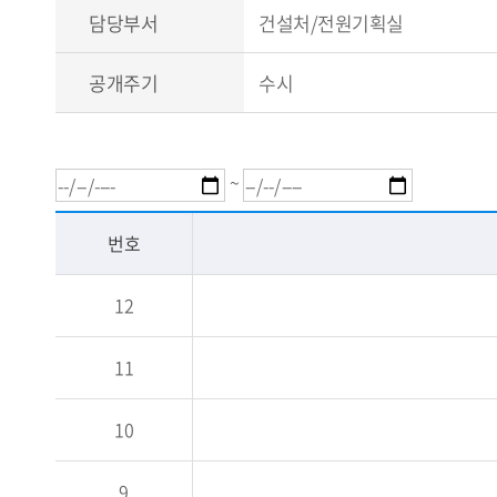
담당부서
건설처/전원기획실
공개주기
수시
~
번호
12
11
10
9