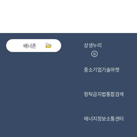
상생누리
배너존
중소기업기술마켓
청탁금지법통합검색
에너지정보소통센터