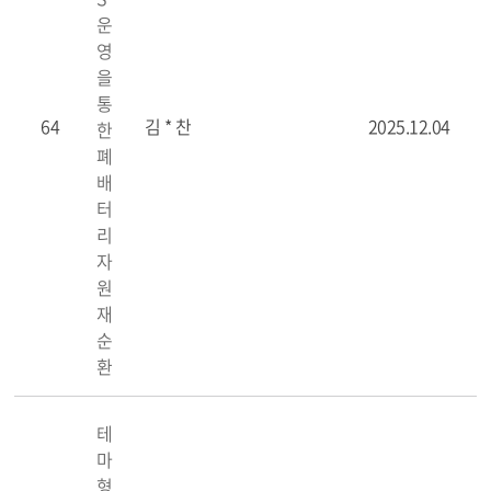
운
영
을
통
64
김 * 찬
2025.12.04
한
폐
배
터
리
자
원
재
순
환
테
마
형