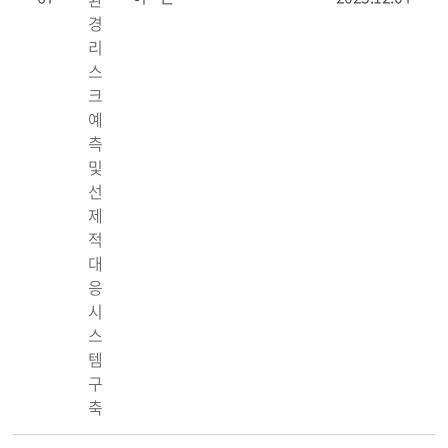
경
리
스
크
예
측
및
선
제
적
대
응
시
스
템
구
축