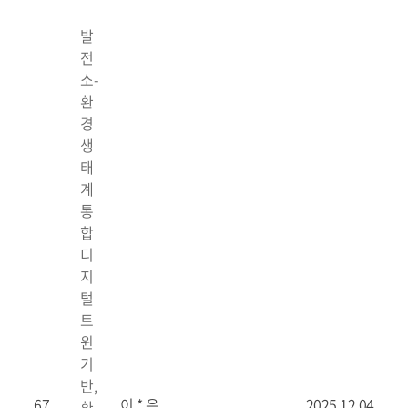
발
전
소-
환
경
생
태
계
통
합
디
지
털
트
윈
기
반,
67
이 * 은
2025.12.04
환