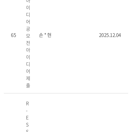
아
이
디
어
공
65
손 * 현
2025.12.04
모
전
아
이
디
어
제
출
R
-
E
S
S