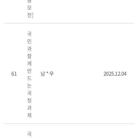
공
모
전]
국
민
과
함
께
만
61
남 * 우
2025.12.04
드
는
국
정
과
제
국