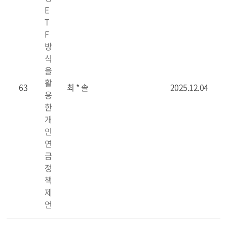
E
T
F
방
식
을
활
63
최 * 솔
2025.12.04
용
한
개
인
연
금
정
책
제
언