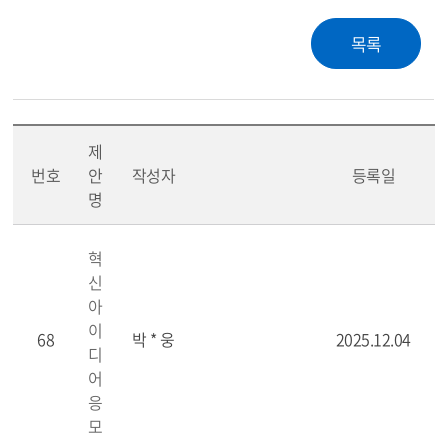
제
번호
안
작성자
등록일
명
혁
신
아
이
68
박 * 웅
2025.12.04
디
어
응
모