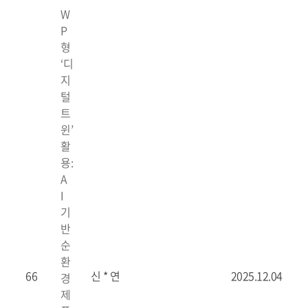
W
P
형
‘디
지
털
트
윈’
활
용:
A
I
기
반
순
환
66
신 * 연
2025.12.04
경
제