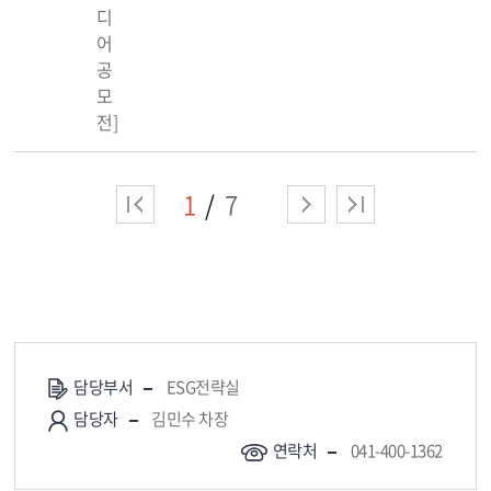
디
어
공
모
전]
1
7
담당부서
ESG전략실
담당자
김민수 차장
연락처
041-400-1362