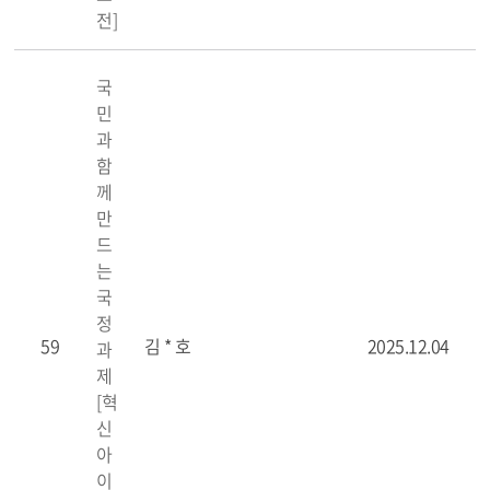
전]
국
민
과
함
께
만
드
는
국
정
59
김 * 호
2025.12.04
과
제
[혁
신
아
이