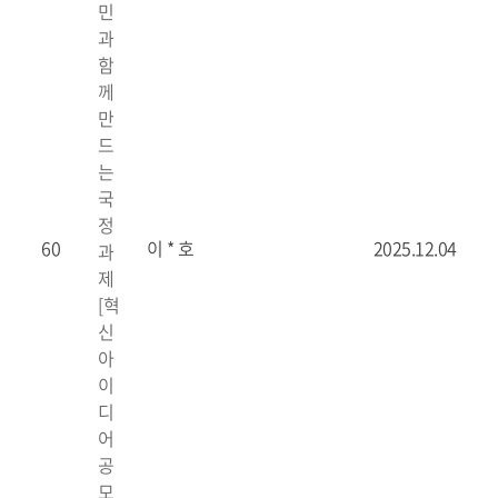
민
과
함
께
만
드
는
국
정
60
이 * 호
2025.12.04
과
제
[혁
신
아
이
디
어
공
모