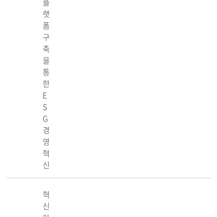
플
랫
폼
구
축
을
통
한
E
S
G
경
영
혁
신
혁
신