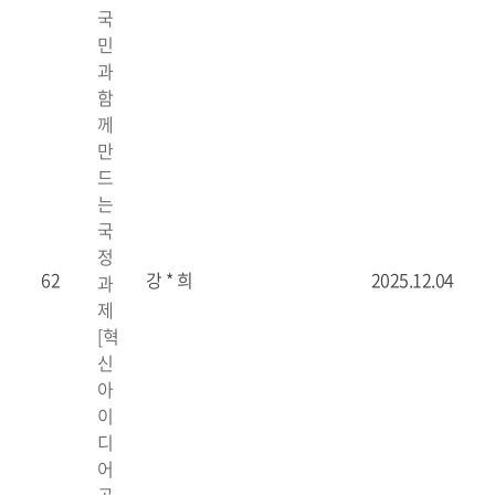
국
민
과
함
께
만
드
는
국
정
62
강 * 희
2025.12.04
과
제
[혁
신
아
이
디
어