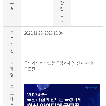
부
관
서
련
문
의
공
2025.11.26~2025.12.04
모
기
간
과
국민과 함께 만드는 국정과제 [혁신 아이디어
제
공모전]
명
공
모
내
용