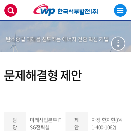
탄소중립 미래를 선도하는 에너지 전환 혁신 기업
문제해결형 제안
담
미래사업본부 E
제
차장 한지현(04
당
SG전략실
안
1-400-1062)