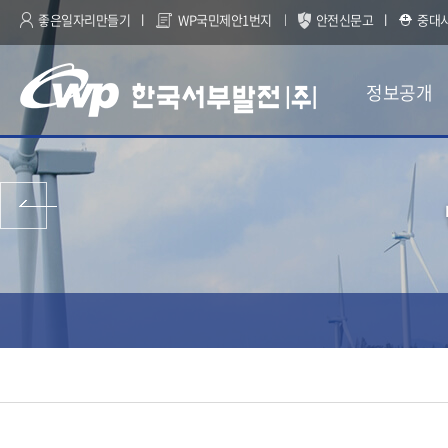
좋은일자리만들기
WP국민제안1번지
안전신문고
중대
정보공개
이전 페이지