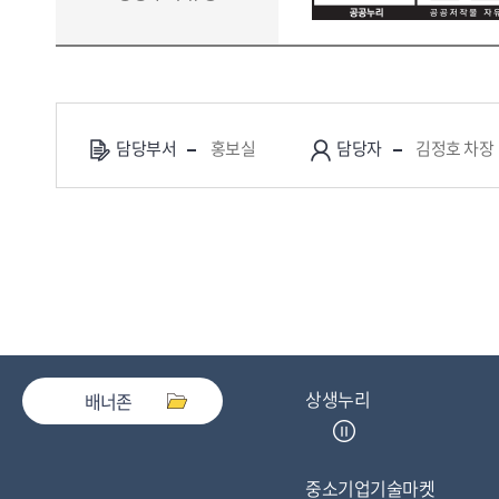
담당부서
홍보실
담당자
김정호 차장
상생누리
배너존
중소기업기술마켓