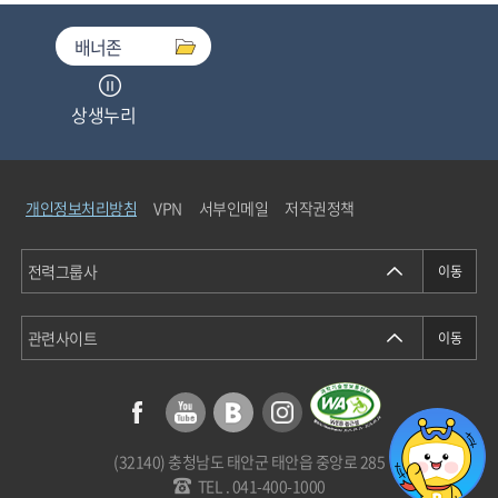
배너존
상생누리
중소기업기술마켓
개인정보처리방침
VPN
서부인메일
저작권정책
청탁금지법통합검색
에너지정보소통센터
(32140) 충청남도 태안군 태안읍 중앙로 285
개인정보분쟁조정위원회
TEL . 041-400-1000