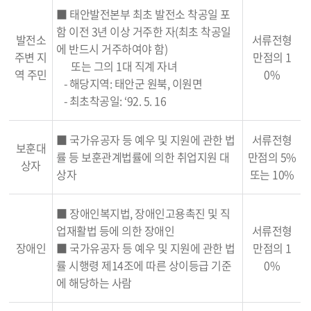
■ 태안발전본부 최초 발전소 착공일 포
함 이전 3년 이상 거주한 자(최초 착공일
발전소
서류전형
에 반드시 거주하여야 함)
주변 지
만점의 1
또는 그의 1대 직계 자녀
역 주민
0%
- 해당지역: 태안군 원북, 이원면
- 최초착공일: ‘92. 5. 16
■ 국가유공자 등 예우 및 지원에 관한 법
서류전형
보훈대
률 등 보훈관계법률에 의한 취업지원 대
만점의 5%
상자
상자
또는 10%
■ 장애인복지법, 장애인고용촉진 및 직
업재활법 등에 의한 장애인
서류전형
장애인
■ 국가유공자 등 예우 및 지원에 관한 법
만점의 1
률 시행령 제14조에 따른 상이등급 기준
0%
에 해당하는 사람