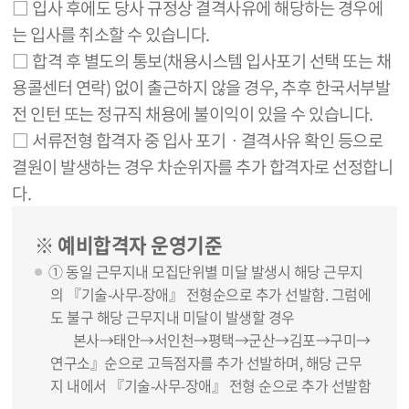
□ 입사 후에도 당사 규정상 결격사유에 해당하는 경우에
는 입사를 취소할 수 있습니다.
□ 합격 후 별도의 통보(채용시스템 입사포기 선택 또는 채
용콜센터 연락) 없이 출근하지 않을 경우, 추후 한국서부발
전 인턴 또는 정규직 채용에 불이익이 있을 수 있습니다.
□ 서류전형 합격자 중 입사 포기ㆍ결격사유 확인 등으로
결원이 발생하는 경우 차순위자를 추가 합격자로 선정합니
다.
※ 예비합격자 운영기준
① 동일 근무지내 모집단위별 미달 발생시 해당 근무지
의 『기술-사무-장애』 전형순으로 추가 선발함. 그럼에
도 불구 해당 근무지내 미달이 발생할 경우
본사→태안→서인천→평택→군산→김포→구미→
연구소』순으로 고득점자를 추가 선발하며, 해당 근무
지 내에서 『기술-사무-장애』 전형 순으로 추가 선발함