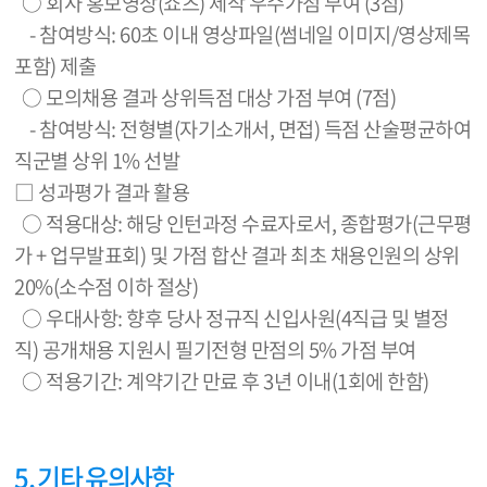
○ 회사 홍보영상(쇼츠) 제작 우수가점 부여 (3점)
- 참여방식: 60초 이내 영상파일(썸네일 이미지/영상제목
포함) 제출
○ 모의채용 결과 상위득점 대상 가점 부여 (7점)
- 참여방식: 전형별(자기소개서, 면접) 득점 산술평균하여
직군별 상위 1% 선발
□ 성과평가 결과 활용
○ 적용대상: 해당 인턴과정 수료자로서, 종합평가(근무평
가 + 업무발표회) 및 가점 합산 결과 최초 채용인원의 상위
20%(소수점 이하 절상)
○ 우대사항: 향후 당사 정규직 신입사원(4직급 및 별정
직) 공개채용 지원시 필기전형 만점의 5% 가점 부여
○ 적용기간: 계약기간 만료 후 3년 이내(1회에 한함)
5. 기타 유의사항