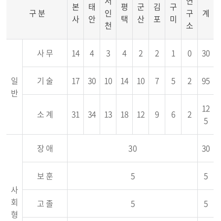
서
연
본
태
평
군
김
구
구 분
인
구
계
사
안
택
산
포
미
천
소
사 무
14
4
3
4
2
2
1
0
30
일
기 술
17
30
10
14
10
7
5
2
95
반
12
소 계
31
34
13
18
12
9
6
2
5
장 애
30
30
보 훈
5
5
사
회
고 졸
5
5
형