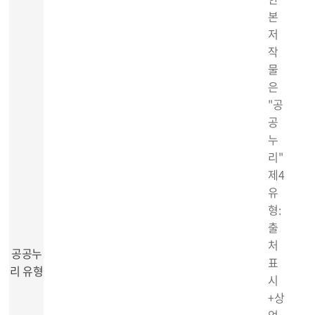
본
저
작
물
은
"공
공
누
리"
제4
유
형:
출
처
공공누
표
리 유형
시
+상