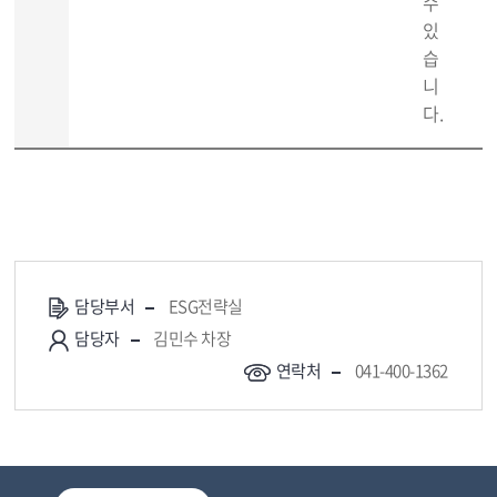
수
있
습
니
다.
담당부서
ESG전략실
담당자
김민수 차장
연락처
041-400-1362