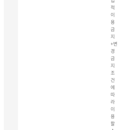
업
적
이
용
금
지
+변
경
금
지
조
건
에
따
라
이
용
할