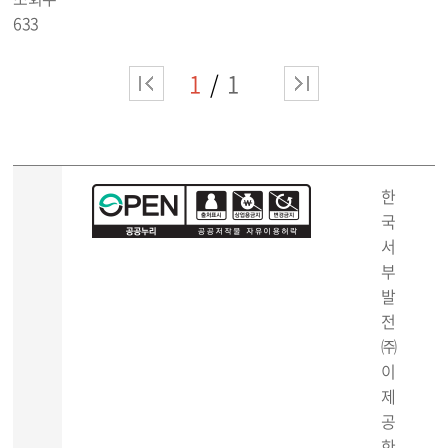
633
1
1
한
국
서
부
발
전
㈜
이
제
공
한