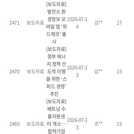
(보도자료)
발전소 환
경정보 모
2026-07-1
2471
보도자료
김**
27
바일 앱 ‘위
4
드에코’ 출
시
(보도자료)
정부 에너
지 정책 선
2026-07-1
2470
보도자료
도적 이행
김**
15
3
을 위한 ‘스
피드 경영’
추진
(보도자료)
베트남 수
출지원센
2026-07-1
2469
보도자료
터 개소…
조**
15
3
협력기업