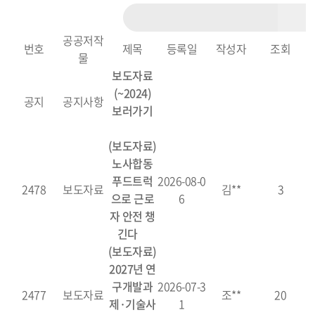
공공저작
번호
제목
등록일
작성자
조회
물
보도자료
(~2024)
공지
공지사항
보러가기
(보도자료)
노사합동
푸드트럭
2026-08-0
2478
보도자료
김**
3
으로 근로
6
자 안전 챙
긴다
(보도자료)
2027년 연
구개발과
2026-07-3
2477
보도자료
조**
20
제·기술사
1