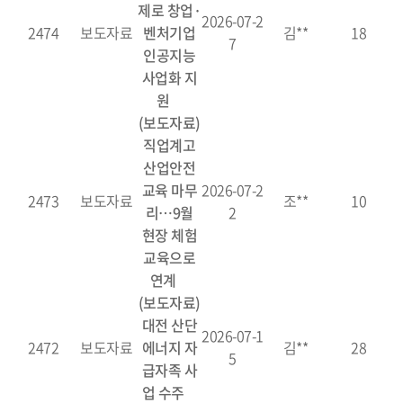
제로 창업·
2026-07-2
2474
보도자료
벤처기업
김**
18
7
인공지능
사업화 지
원
(보도자료)
직업계고
산업안전
교육 마무
2026-07-2
2473
보도자료
조**
10
리…9월
2
현장 체험
교육으로
연계
(보도자료)
대전 산단
2026-07-1
2472
보도자료
에너지 자
김**
28
5
급자족 사
업 수주