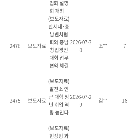
업화 설명
회 개최
(보도자료)
한서대·충
남벤처협
회와 충남
2026-07-3
2476
보도자료
조**
7
창업경진
0
대회 업무
협약 체결
(보도자료)
발전소 인
근 대학 청
2026-07-2
2475
보도자료
김**
16
년 취업 역
9
량 높인다
(보도자료)
현장형 과