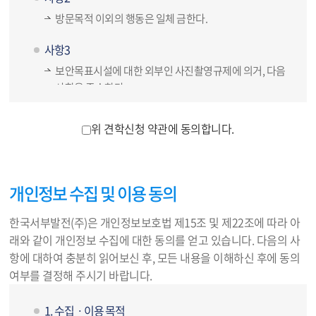
방문목적 이외의 행동은 일체 금한다.
사항3
보안목표시설에 대한 외부인 사진촬영규제에 의거, 다음
사항을 준수한다.
가.
시설의 위치 및 주변 전경과 시설전체의 구조 노출
금지
위 견학신청 약관에 동의합니다.
나.
시설의 경비 및 방호시설 노출 금지
다.
제한구역 및 통제구역 전경 촬영금지
개인정보 수집 및 이용 동의
사항4
현장 견학 중 대열이탈 및 개인행동을 하지 않는다.
한국서부발전(주)은 개인정보보호법 제15조 및 제22조에 따라 아
래와 같이 개인정보 수집에 대한 동의를 얻고 있습니다. 다음의 사
사항5
항에 대하여 충분히 읽어보신 후, 모든 내용을 이해하신 후에 동의
본부 직원(인솔자)의 지시 불응 시는 회사의 어떠한 조치
여부를 결정해 주시기 바랍니다.
에도 이의를 제기하지 않는다.
사항4,사항5 는 태안발전본부에만 해당 합니다.
1. 수집ㆍ이용 목적