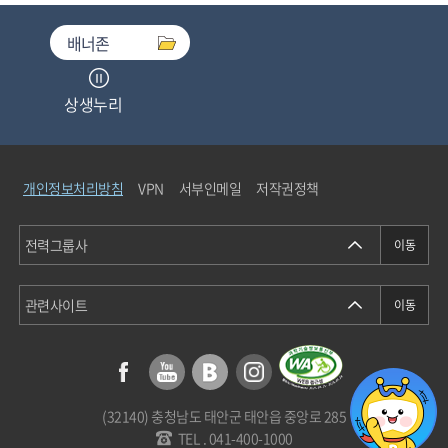
배너존
상생누리
중소기업기술마켓
개인정보처리방침
VPN
서부인메일
저작권정책
청탁금지법통합검색
에너지정보소통센터
(32140) 충청남도 태안군 태안읍 중앙로 285
개인정보분쟁조정위원회
TEL . 041-400-1000