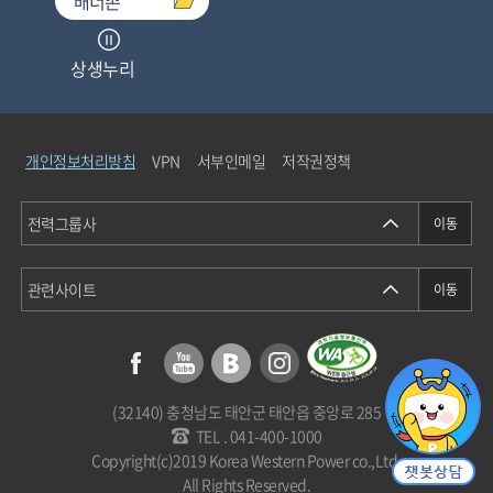
배너존
상생누리
중소기업기술마켓
개인정보처리방침
VPN
서부인메일
저작권정책
청탁금지법통합검색
에너지정보소통센터
(32140) 충청남도 태안군 태안읍 중앙로 285
개인정보분쟁조정위원회
TEL . 041-400-1000
Copyright(c)2019 Korea Western Power co.,Ltd.
All Rights Reserved.