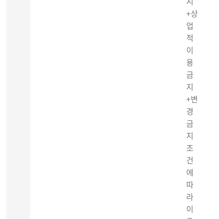
시
+상
업
적
이
용
금
지
+변
경
금
지
조
건
에
따
라
이