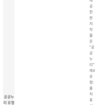
제
공
한
본
저
작
물
은
"공
공
누
리"
제4
유
형:
출
처
공공누
표
리 유형