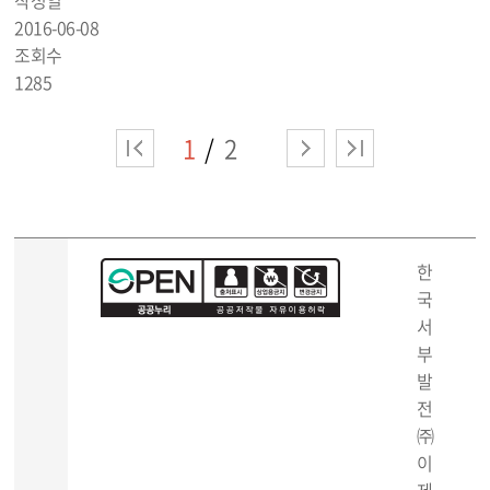
작성일
2016-06-08
조회수
1285
1
2
한
국
서
부
발
전
㈜
이