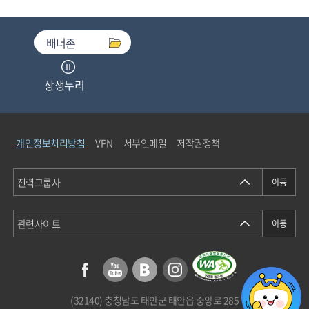
배너존
상생누리
중소기업기술마켓
개인정보처리방침
VPN
서부인메일
저작권정책
청탁금지법통합검색
에너지정보소통센터
(32140) 충청남도 태안군 태안읍 중앙로 285
개인정보분쟁조정위원회