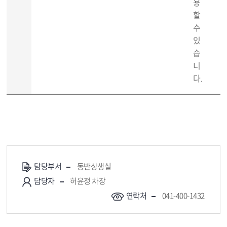
용
할
수
있
습
니
다.
담당부서
동반상생실
담당자
허윤정 차장
연락처
041-400-1432