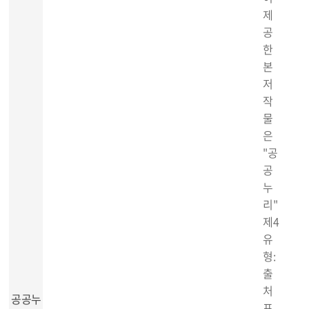
제
공
한
본
저
작
물
은
"공
공
누
리"
제4
유
형:
출
처
공공누
표