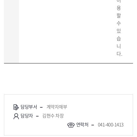
이
용
할
수
있
습
니
다.
담당부서
계약자재부
담당자
김현수 차장
연락처
041-400-1413