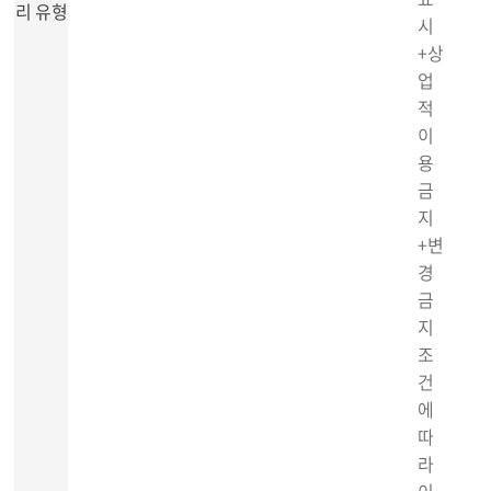
리 유형
시
+상
업
적
이
용
금
지
+변
경
금
지
조
건
에
따
라