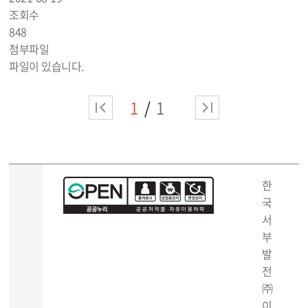
조회수
848
첨부파일
파일이 있습니다.
1
1
한
국
서
부
발
전
㈜
이