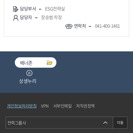
담당부서
ESG전략실
담당자
장승범 차장
연락처
041-400-1461
배너존
상생누리
중소기업기술마켓
개인정보처리방침
VPN
서부인메일
저작권정책
청탁금지법통합검색