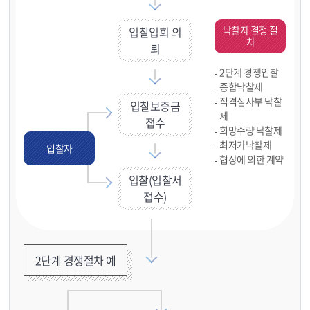
낙찰자 결정 절
입찰입회 의
차
뢰
2단계 경쟁입찰
종합낙찰제
적격심사부 낙찰
입찰보증금
제
접수
희망수량 낙찰제
최저가낙찰제
입찰자
협상에 의한 계약
입찰(입찰서
접수)
2단계 경쟁절차 예