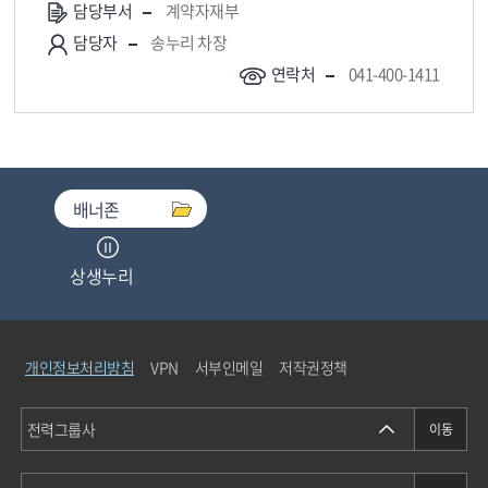
담당부서
계약자재부
담당자
송누리 차장
연락처
041-400-1411
배너존
상생누리
중소기업기술마켓
개인정보처리방침
VPN
서부인메일
저작권정책
청탁금지법통합검색