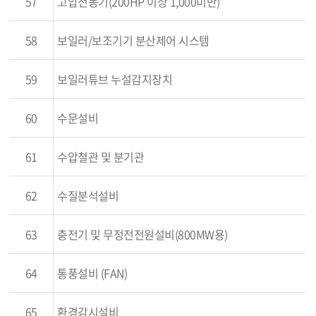
57
고압전동기(200HP 이상 1,000미만)
58
보일러/보조기기 분산제어 시스템
59
보일러튜브 누설감지장치
60
수문설비
61
수압철관 및 분기관
62
수질분석설비
63
충전기 및 무정전전원설비(800MW용)
64
통풍설비 (FAN)
65
환경감시설비