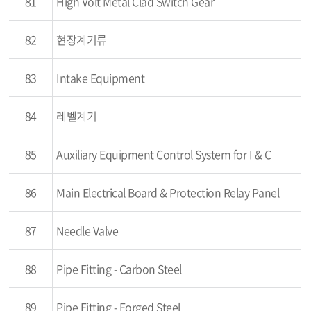
81
High Volt Metal Clad Switch Gear
82
현장계기류
83
Intake Equipment
84
레벨계기
85
Auxiliary Equipment Control System for I & C
86
Main Electrical Board & Protection Relay Panel
87
Needle Valve
88
Pipe Fitting - Carbon Steel
89
Pipe Fitting - Forged Steel