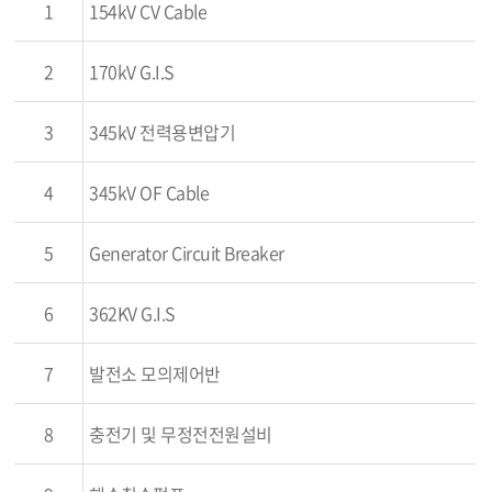
1
154kV CV Cable
2
170kV G.I.S
3
345kV 전력용변압기
4
345kV OF Cable
5
Generator Circuit Breaker
6
362KV G.I.S
7
발전소 모의제어반
8
충전기 및 무정전전원설비