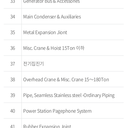
33
Generator Bus & Accessories
34
Main Condenser & Auxiliaries
35
Metal Expansion Jiont
36
Misc. Crane & Hoist 15Ton 이하
37
전기집진기
38
Overhead Crane & Misc. Crane 15～180Ton
39
Pipe, Seamless Stainless steel -Ordinary Piping
40
Power Station Pagephone System
41
Rubber Expansion Joint