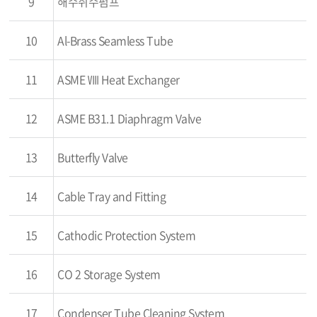
9
해수취수펌프
10
Al-Brass Seamless Tube
11
ASME Ⅷ Heat Exchanger
12
ASME B31.1 Diaphragm Valve
13
Butterfly Valve
14
Cable Tray and Fitting
15
Cathodic Protection System
16
CO 2 Storage System
17
Condenser Tube Cleaning System