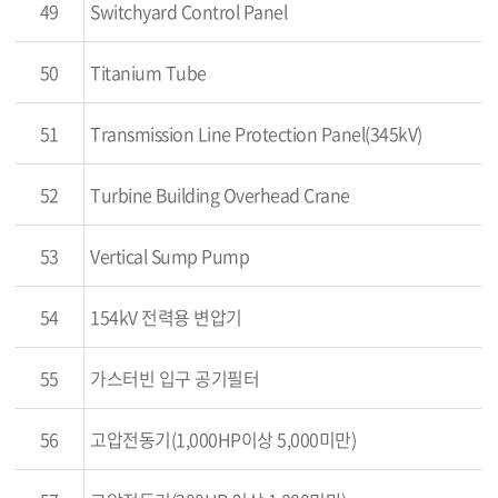
49
Switchyard Control Panel
50
Titanium Tube
51
Transmission Line Protection Panel(345kV)
52
Turbine Building Overhead Crane
53
Vertical Sump Pump
54
154kV 전력용 변압기
55
가스터빈 입구 공기필터
56
고압전동기(1,000HP이상 5,000미만)