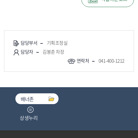
담당부서
기획조정실
담당자
김봉춘 차장
연락처
041-400-1212
배너존
상생누리