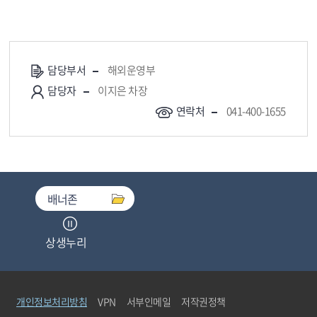
담당부서
해외운영부
담당자
이지은 차장
연락처
041-400-1655
배너존
상생누리
중소기업기술마켓
개인정보처리방침
VPN
서부인메일
저작권정책