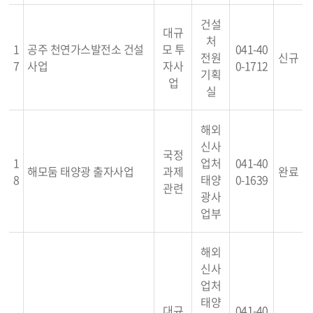
건설
대규
처
1
공주 천연가스발전소 건설
모 투
041-40
전원
신규
7
사업
자사
0-1712
기획
업
실
해외
신사
국정
1
업처
041-40
해모둠 태양광 출자사업
과제
완료
8
태양
0-1639
관련
광사
업부
해외
신사
업처
태양
대규
041-40