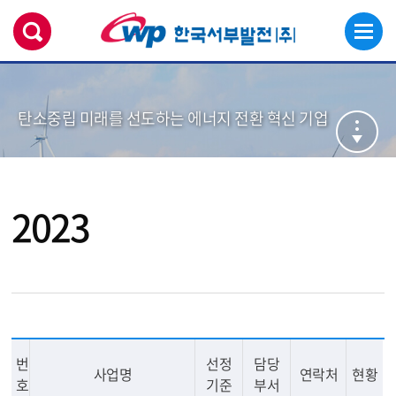
탄소중립 미래를 선도하는 에너지 전환 혁신 기업
2023
번
선정
담당
사업명
연락처
현황
호
기준
부서