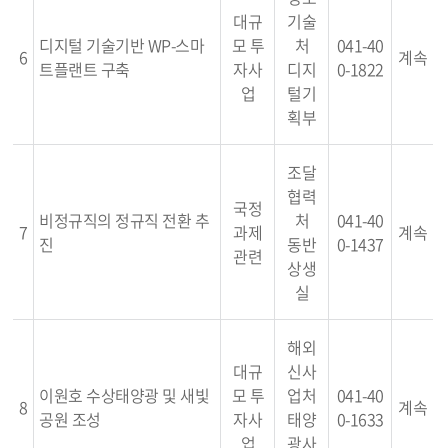
대규
기술
디지털 기술기반 WP-스마
모 투
처
041-40
6
계속
트플랜트 구축
자사
디지
0-1822
업
털기
획부
조달
협력
국정
비정규직의 정규직 전환 추
처
041-40
7
과제
계속
진
동반
0-1437
관련
상생
실
해외
대규
신사
이원호 수상태양광 및 새빛
모 투
업처
041-40
8
계속
공원 조성
자사
태양
0-1633
업
광사