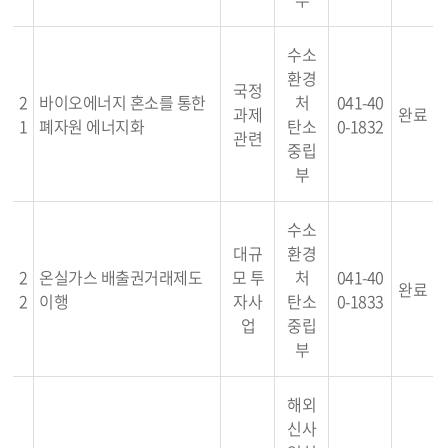
수소
환경
국정
2
바이오에너지 혼소를 통한
처
041-40
과제
완료
1
폐자원 에너지화
탄소
0-1832
관련
중립
부
수소
대규
환경
2
온실가스 배출권거래제도
모 투
처
041-40
완료
2
이행
자사
탄소
0-1833
업
중립
부
해외
신사