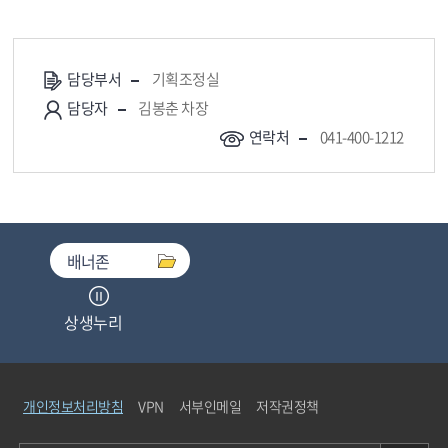
담당부서
기획조정실
담당자
김봉춘 차장
연락처
041-400-1212
배너존
상생누리
중소기업기술마켓
개인정보처리방침
VPN
서부인메일
저작권정책