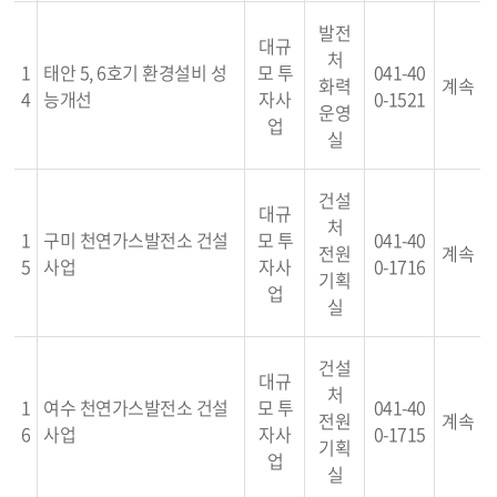
발전
대규
처
1
태안 5, 6호기 환경설비 성
모 투
041-40
화력
계속
4
능개선
자사
0-1521
운영
업
실
건설
대규
처
1
구미 천연가스발전소 건설
모 투
041-40
전원
계속
5
사업
자사
0-1716
기획
업
실
건설
대규
처
1
여수 천연가스발전소 건설
모 투
041-40
전원
계속
6
사업
자사
0-1715
기획
업
실