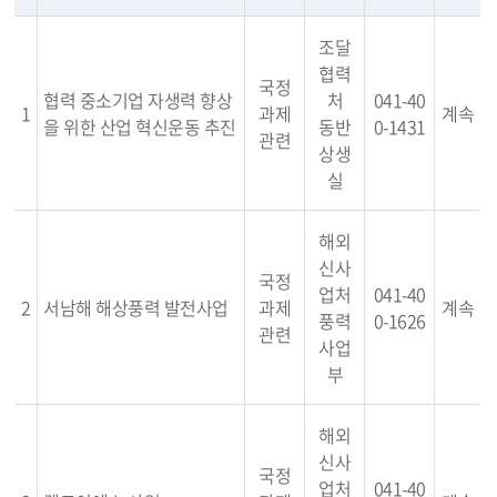
조달
협력
국정
협력 중소기업 자생력 향상
처
041-40
1
과제
계속
을 위한 산업 혁신운동 추진
동반
0-1431
관련
상생
실
해외
신사
국정
업처
041-40
2
서남해 해상풍력 발전사업
과제
계속
풍력
0-1626
관련
사업
부
해외
신사
국정
업처
041-40