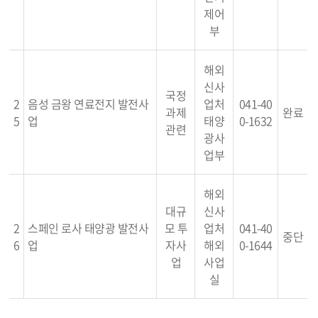
제어
부
해외
신사
국정
2
음성 금왕 연료전지 발전사
업처
041-40
과제
완료
5
업
태양
0-1632
관련
광사
업부
해외
대규
신사
2
스페인 로사 태양광 발전사
모 투
업처
041-40
중단
6
업
자사
해외
0-1644
업
사업
실