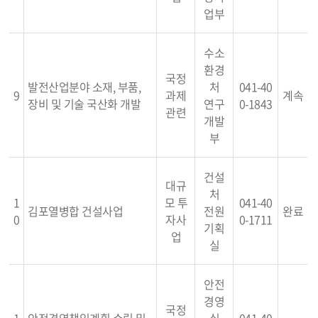
업부
수소
환경
국정
발전산업분야 소재, 부품,
처
041-40
9
과제
계속
장비 및 기술 국산화 개발
연구
0-1843
관련
개발
부
건설
대규
처
1
모 투
041-40
김포열병합 건설사업
전원
완료
0
자사
0-1711
기획
업
실
안전
경영
국정