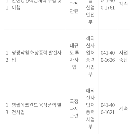
1
안전경영책임계획 수립 및
실
041-40
과제
계속
1
이행
산업
0-1761
관련
안전
부
해외
대규
신사
1
영광낙월 해상풍력 발전사
모 투
업처
041-40
사업
2
업
자사
풍력
0-1626
중단
업
사업
부
해외
신사
국정
1
영월에코윈드 육상풍력 발
업처
041-40
과제
계속
3
전사업
풍력
0-1621
관련
사업
부