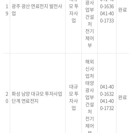
광사
1
광주 광산 연료전지 발전사
모 투
0-1636
업부
완료
9
업
자사
041-40
건설
업
0-1733
처
전기
제어
부
해외
신사
업처
태양
대규
041-40
광사
2
화성 남양 대규모 투자사업
모 투
0-1632
업부
완료
0
단계 연료전지
자사
041-40
건설
업
0-1732
처
전기
제어
부