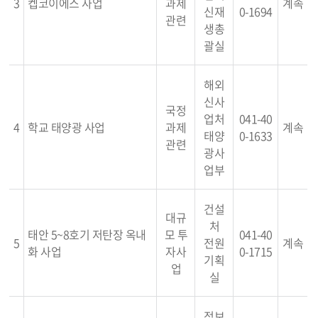
3
켑코이에스 사업
과제
계속
신재
0-1694
관련
생총
괄실
해외
신사
국정
업처
041-40
4
학교 태양광 사업
과제
계속
태양
0-1633
관련
광사
업부
건설
대규
처
태안 5~8호기 저탄장 옥내
모 투
041-40
5
전원
계속
화 사업
자사
0-1715
기획
업
실
정보