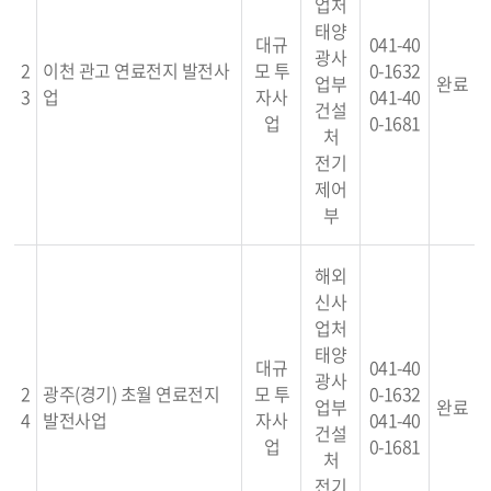
업처
태양
대규
041-40
광사
2
이천 관고 연료전지 발전사
모 투
0-1632
업부
완료
3
업
자사
041-40
건설
업
0-1681
처
전기
제어
부
해외
신사
업처
태양
대규
041-40
광사
2
광주(경기) 초월 연료전지
모 투
0-1632
업부
완료
4
발전사업
자사
041-40
건설
업
0-1681
처
전기