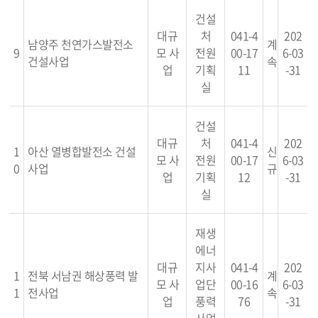
건설
대규
처
041-4
202
남양주 천연가스발전소
계
9
모 사
전원
00-17
6-03
건설사업
속
업
기획
11
-31
실
건설
대규
처
041-4
202
1
아산 열병합발전소 건설
신
모 사
전원
00-17
6-03
0
사업
규
업
기획
12
-31
실
재생
에너
대규
지사
041-4
202
1
전북 서남권 해상풍력 발
계
모 사
업단
00-16
6-03
1
전사업
속
업
풍력
76
-31