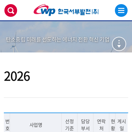
탄소중립 미래를 선도하는 에너지 전환 혁신 기업
2026
번
선정
담당
연락
현
게시
사업명
호
기준
부서
처
황
일