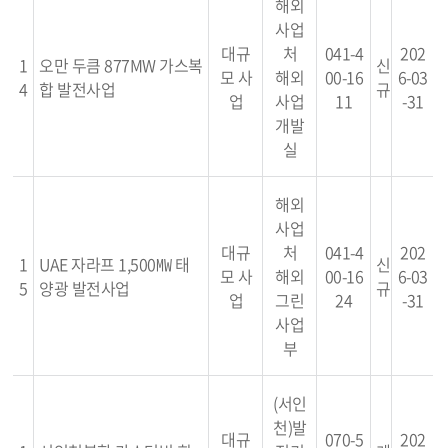
해외
사업
대규
처
041-4
202
1
오만 두큼 877MW 가스복
신
모 사
해외
00-16
6-03
4
합 발전사업
규
업
사업
11
-31
개발
실
해외
사업
대규
처
041-4
202
1
UAE 자라프 1,500㎿ 태
신
모 사
해외
00-16
6-03
5
양광 발전사업
규
업
그린
24
-31
사업
부
(서인
천)발
대규
070-5
202