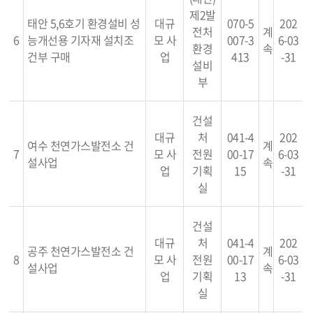
제2발
태안 5,6호기 환경설비 성
대규
070-5
202
전처
계
6
능개선용 기자재 설치조
모 사
007-3
6-03
환경
속
건부 구매
업
413
-31
설비
부
건설
대규
처
041-4
202
여수 천연가스발전소 건
계
7
모 사
전원
00-17
6-03
설사업
속
업
기획
15
-31
실
건설
대규
처
041-4
202
공주 천연가스발전소 건
계
8
모 사
전원
00-17
6-03
설사업
속
업
기획
13
-31
실