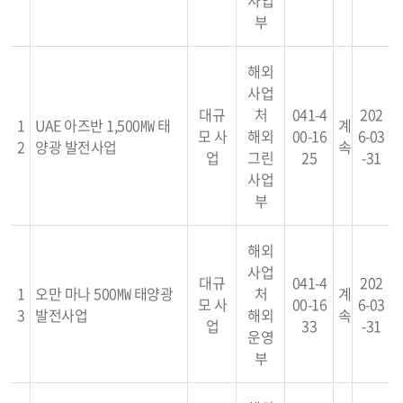
사업
부
해외
사업
대규
처
041-4
202
1
UAE 아즈반 1,500㎿ 태
계
모 사
해외
00-16
6-03
2
양광 발전사업
속
업
그린
25
-31
사업
부
해외
사업
대규
041-4
202
1
오만 마나 500㎿ 태양광
처
계
모 사
00-16
6-03
3
발전사업
해외
속
업
33
-31
운영
부