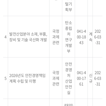
털기
획부
탄소
중립
국정
041-4
202
발전산업분야 소재, 부품,
처
계
4
과제
00-18
6-03
장비 및 기술 국산화 개발
연구
속
관련
43
-31
개발
부
안전
경영
국정
041-4
202
2026년도 안전경영책임
처
신
5
과제
00-17
6-03
계획 수립 및 이행
산업
규
관련
61
-31
안전
실
(태안)