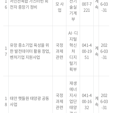
1
서인천복합 가스터빈 회
전기
계
모 사
007-7
6-03
6
전자 중장기 정비
술실
속
업
221
-31
기계
부
AI·디
지털
유망 중소기업 육성을 위
국정
혁신
041-4
202
1
계
한 발전데이터 활용 창업,
과제
처
00-19
6-03
7
속
벤처기업 지원사업
관련
디지
51
-31
털기
획부
재생
에너
국정
지사
041-4
202
1
태안 햇들원 태양광 공동
계
과제
업단
00-16
6-03
8
사업
속
관련
태양
32
-31