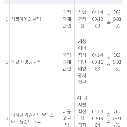
국정
사업
041-4
202
계
1
켑코이에스 사업
과제
관리
00-12
6-03
속
관련
실
83
-31
재생
에너
국정
지사
041-4
202
계
2
학교 태양광 사업
과제
업단
00-16
6-03
속
관련
태양
83
-31
광사
업부
AI·디
지털
대규
혁신
041-4
202
디지털 기술기반 WP-스
계
3
모 사
처
00-19
6-03
마트플랜트 구축
속
업
디지
54
-31