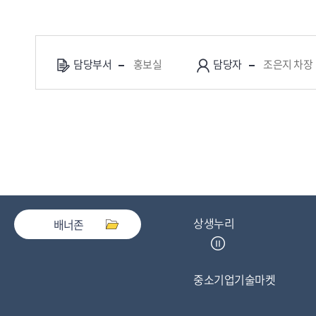
담당부서
홍보실
담당자
조은지 차장
상생누리
배너존
중소기업기술마켓