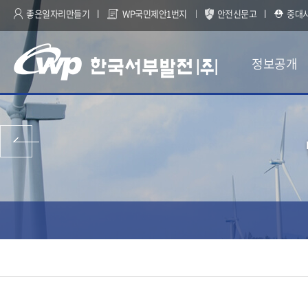
좋은일자리만들기
WP국민제안1번지
안전신문고
중대
정보공개
이전 페이지