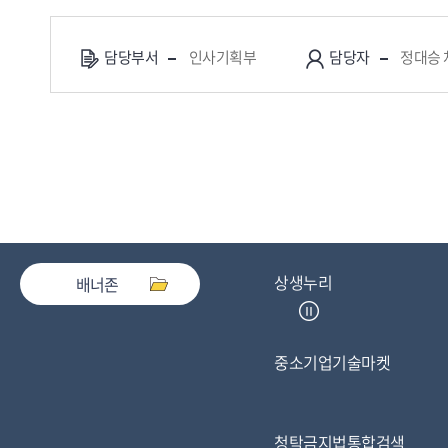
담당부서
인사기획부
담당자
정대승 
상생누리
배너존
중소기업기술마켓
청탁금지법통합검색