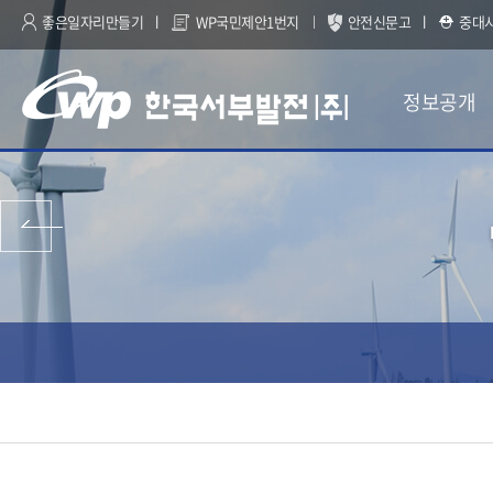
좋은일자리만들기
WP국민제안1번지
안전신문고
중대
정보공개
이전 페이지