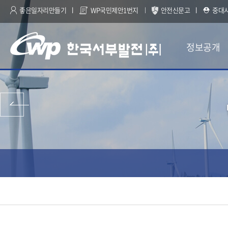
좋은일자리만들기
WP국민제안1번지
안전신문고
중대
정보공개
이전 페이지