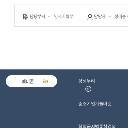
담당부서
인사기획부
담당자
정대승 
상생누리
배너존
중소기업기술마켓
청탁금지법통합검색