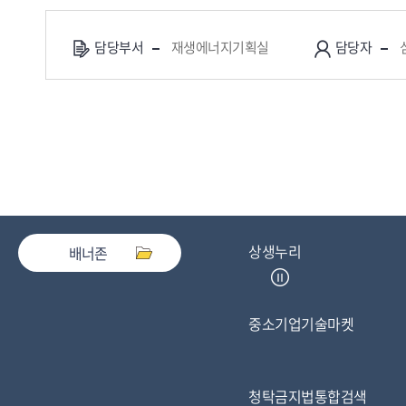
담당부서
재생에너지기획실
담당자
상생누리
배너존
중소기업기술마켓
청탁금지법통합검색