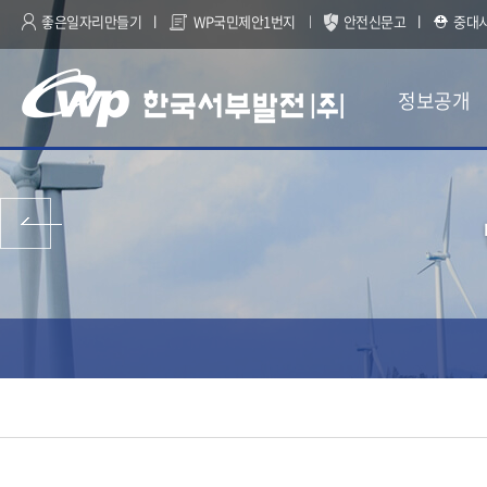
좋은일자리만들기
WP국민제안1번지
안전신문고
중대
정보공개
이전 페이지