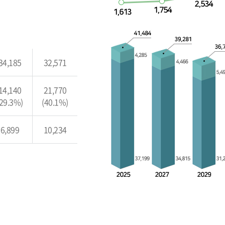
34,185
32,571
14,140
21,770
(29.3%)
(40.1%)
6,899
10,234