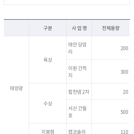
구분
사 업 명
전체용량
태안 당암
200
리
육상
이원 간척
300
지
태양광
합천댐 2차
20
수상
서산 간월
500
호
지붕형
캡코솔라
110