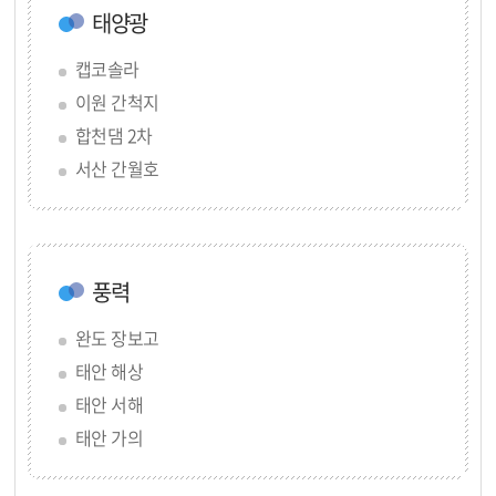
태양광
캡코솔라
이원 간척지
합천댐 2차
서산 간월호
태안 당암리
풍력
완도 장보고
태안 해상
태안 서해
태안 가의
서남권 시범사업