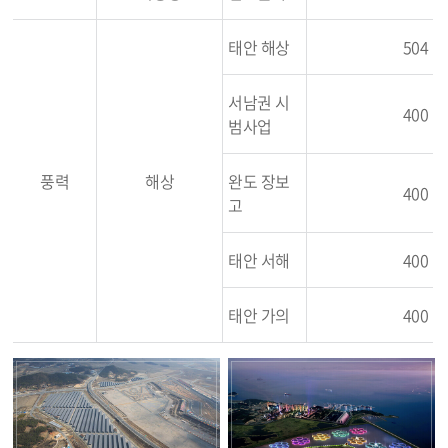
태안 해상
504
서남권 시
400
범사업
풍력
해상
완도 장보
400
고
태안 서해
400
태안 가의
400