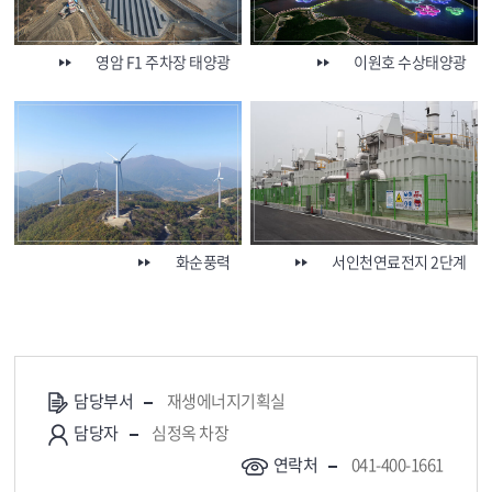
영암 F1 주차장 태양광
이원호 수상태양광
화순풍력
서인천연료전지 2단계
담당부서
재생에너지기획실
담당자
심정옥 차장
연락처
041-400-1661